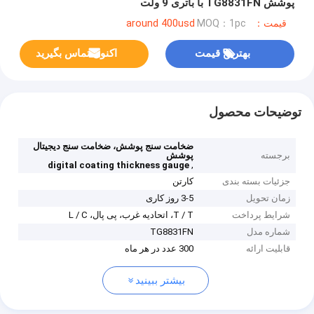
پوشش TG8831FN با باتری 9 ولت
قیمت：around 400usd
MOQ：1pc
بهترین قیمت
اکنون تماس بگیرید
توضیحات محصول
ضخامت سنج پوشش، ضخامت سنج دیجیتال
برجسته
پوشش
,
digital coating thickness gauge
جزئیات بسته بندی
کارتن
زمان تحویل
3-5 روز کاری
شرایط پرداخت
T / T، اتحادیه غرب، پی پال، L / C
شماره مدل
TG8831FN
قابلیت ارائه
300 عدد در هر ماه
بیشتر ببینید