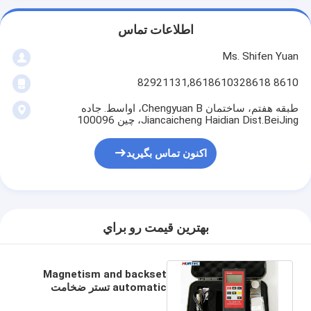
اطلاعات تماس
Ms. Shifen Yuan
8610 82921131,8618610328618
طبقه هفتم، ساختمان Chengyuan B، اواسط. جاده
Jiancaicheng Haidian Dist.BeiJing، چین 100096
اکنون تماس بگیرید
بهترين قيمت رو براي
Magnetism and backset
automatic تستر ضخامت
پوشش TG8831FN با باتری 9