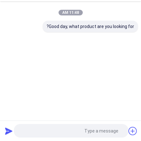
11:48 AM
Good day, what product are you looking for?
سنج ضخامت اولتراسونیک دیجیتال Oled HUATEC 4hz
تجهیزات آزمایشگاهی غیر مخرب
2021-06-21
392 views