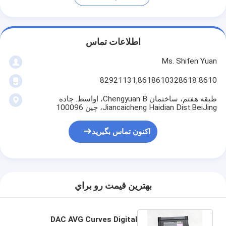
اطلاعات تماس
Ms. Shifen Yuan
8610 82921131,8618610328618
طبقه هفتم، ساختمان Chengyuan B، اواسط. جاده
Jiancaicheng Haidian Dist.BeiJing، چین 100096
اکنون تماس بگیرید
بهترين قيمت رو براي
DAC AVG Curves Digital