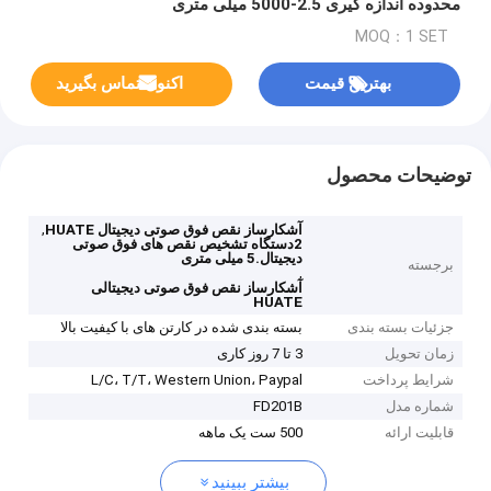
محدوده اندازه گیری 2.5-5000 میلی متری
MOQ：1 SET
بهترین قیمت
اکنون تماس بگیرید
توضیحات محصول
,
آشکارساز نقص فوق صوتی دیجیتال HUATE
2دستگاه تشخیص نقص های فوق صوتی
دیجیتال.5 میلی متری
برجسته
,
آشکارساز نقص فوق صوتی دیجیتالی
HUATE
جزئیات بسته بندی
بسته بندی شده در کارتن های با کیفیت بالا
زمان تحویل
3 تا 7 روز کاری
شرایط پرداخت
L/C، T/T، Western Union، Paypal
شماره مدل
FD201B
قابلیت ارائه
500 ست یک ماهه
بیشتر ببینید