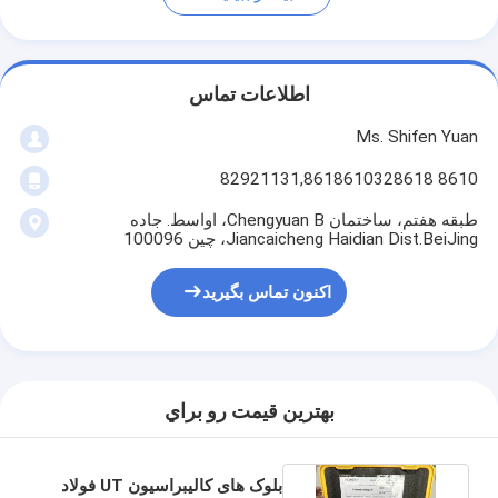
اطلاعات تماس
Ms. Shifen Yuan
8610 82921131,8618610328618
طبقه هفتم، ساختمان Chengyuan B، اواسط. جاده
Jiancaicheng Haidian Dist.BeiJing، چین 100096
اکنون تماس بگیرید
بهترين قيمت رو براي
بلوک های کالیبراسیون UT فولاد