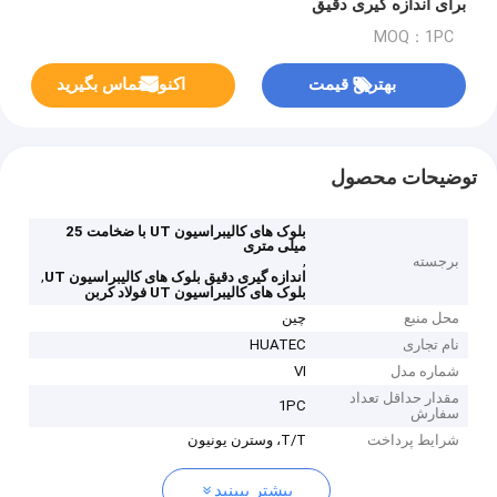
برای اندازه گیری دقیق
MOQ：1PC
بهترین قیمت
اکنون تماس بگیرید
توضیحات محصول
بلوک های کالیبراسیون UT با ضخامت 25
میلی متری
,
برجسته
,
اندازه گیری دقیق بلوک های کالیبراسیون UT
بلوک های کالیبراسیون UT فولاد کربن
محل منبع
چین
نام تجاری
HUATEC
شماره مدل
VI
مقدار حداقل تعداد
1PC
سفارش
شرایط پرداخت
T/T، وسترن یونیون
بیشتر ببینید