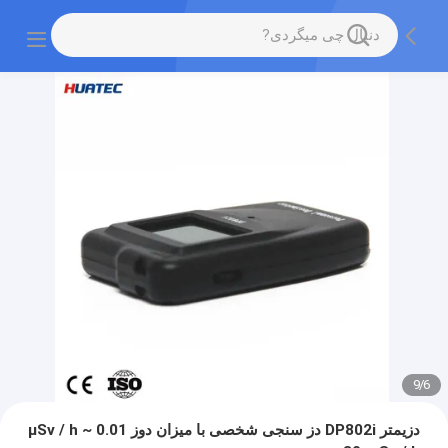
9
/
7
دزیمتر DP802i دز سنجی شخصی با میزان دوز 0.01 μSv / h ~