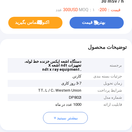
30 mSv / h
قیمت：200-300USD
MOQ：۱ عدد
بهترین قیمت
اکنون تماس بگیرید
توضیحات محصول
دستگاه اشعه ایکس خزنده خط لوله،
برجسته
تجهیزات ndt اشعه X
,
ndt x ray equipment
جزئیات بسته بندی
کارتن
زمان تحویل
3-7 روز کاری
شرایط پرداخت
TT، L / C، Western Union
شماره مدل
DP802I
قابلیت ارائه
1000 عدد در ماه
بیشتر ببینید