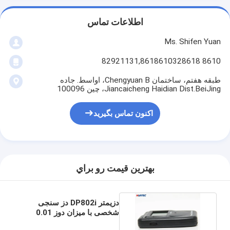
اطلاعات تماس
Ms. Shifen Yuan
8610 82921131,8618610328618
طبقه هفتم، ساختمان Chengyuan B، اواسط. جاده
Jiancaicheng Haidian Dist.BeiJing، چین 100096
اکنون تماس بگیرید
بهترين قيمت رو براي
دزیمتر DP802i دز سنجی
شخصی با میزان دوز 0.01
μSv / h ~ 30 mSv / h