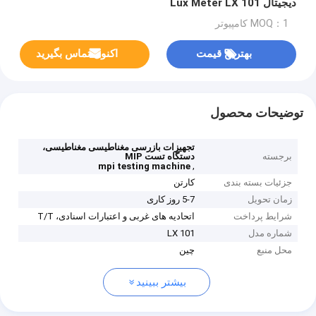
دیجیتال Lux Meter LX 101
MOQ：1 کامپیوتر
بهترین قیمت
اکنون تماس بگیرید
توضیحات محصول
تجهیزات بازرسی مغناطیسی مغناطیسی،
برجسته
دستگاه تست MIP
,
mpi testing machine
جزئیات بسته بندی
کارتن
زمان تحویل
5-7 روز کاری
شرایط پرداخت
اتحادیه های غربی و اعتبارات اسنادی، T/T
شماره مدل
LX 101
محل منبع
چين
بیشتر ببینید