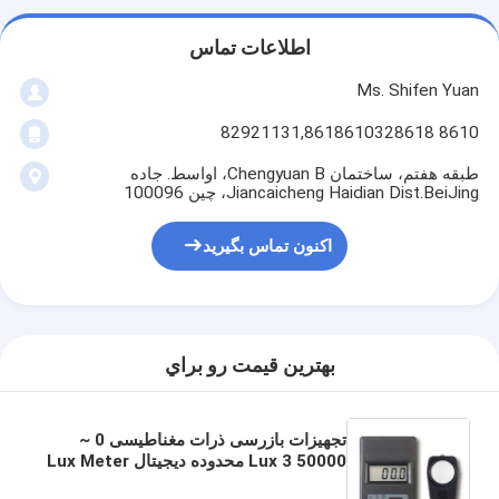
اطلاعات تماس
Ms. Shifen Yuan
8610 82921131,8618610328618
طبقه هفتم، ساختمان Chengyuan B، اواسط. جاده
Jiancaicheng Haidian Dist.BeiJing، چین 100096
اکنون تماس بگیرید
بهترين قيمت رو براي
تجهیزات بازرسی ذرات مغناطیسی 0 ~
50000 Lux 3 محدوده دیجیتال Lux Meter
LX 101