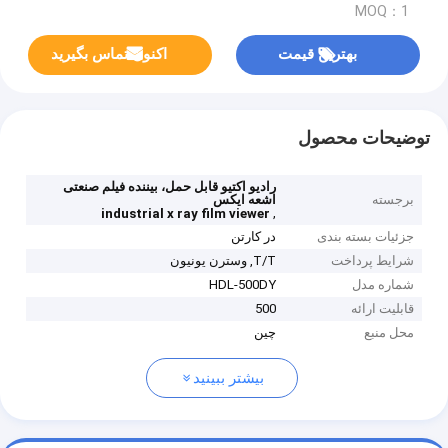
MOQ：1
بهترین قیمت
اکنون تماس بگیرید
توضیحات محصول
رادیو اکتیو قابل حمل، بیننده فیلم صنعتی
برجسته
اشعه ایکس
,
industrial x ray film viewer
جزئیات بسته بندی
در کارتن
شرایط پرداخت
T/T, وسترن یونیون
شماره مدل
HDL-500DY
قابلیت ارائه
500
محل منبع
چين
بیشتر ببینید