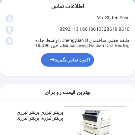
اطلاعات تماس
Ms. Shifen Yuan
8610 82921131,8618610328618
طبقه هفتم، ساختمان Chengyuan B، اواسط. جاده
Jiancaicheng Haidian Dist.BeiJing، چین 100096
اکنون تماس بگیرید
بهترين قيمت رو براي
پرینتر لیزری پرینتر لیزری
پرینتر لیزری پرینتر لیزری
پرینتر لیزری