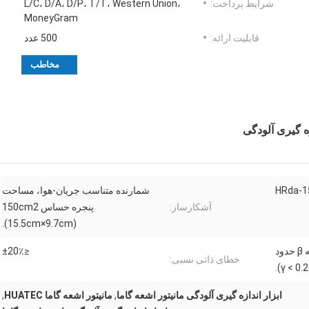
شرایط پرداخت:
L/C، D/A، D/P، T/T، Western Union،
MoneyGram
قابلیت ارائه:
500 عدد
مخاطب
HRda-1
شمارنده متناسب جریان-هوا، مساحت
آشکارساز:
پنجره حساس 150cm2
(15.5cm×9.7cm).
پس زمینه α ≤3cpm، پس زمینه β حدود
≤±20٪
خطای ذاتی نسبی:
ابزار اندازه گیری آلودگی مانیتور اشعه گاما
,
مانیتور اشعه گاما HUATEC
,