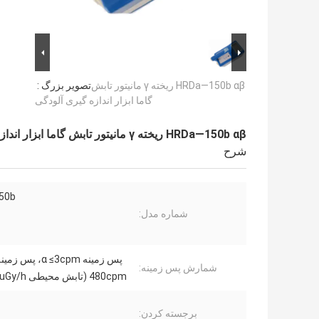
HRDa—150b αβ ریخته γ مانیتور تابش
تصویر بزرگ :
گاما ابزار اندازه گیری آلودگی
HRDa—150b αβ ریخته γ مانیتور تابش گاما ابزار اندازه گیری آلودگی
شرح
50b
شماره مدل:
شمارش پس زمینه:
480cpm (تابش محیطی γ < 0.2uGy/h).
برجسته کردن: