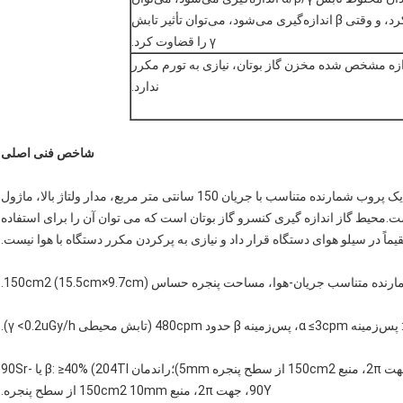
اثر پرتوهای α و β را به‌طور مؤثری مسدود کرد، و وقتی β اندازه‌گیری می‌شود، می‌توان تأثیر تابش
γ را قضاوت کرد.
ندازه مشخص شده مخزن گاز بوتان، نیازی به تورم مکرر
ندارد.
شاخص فنی اصلی
این ابزار یک دستگاه همه کاره قابل حمل است که شامل یک پروب شمارنده متناسب با جریان 150 سانتی متر مربع، مدار ولتاژ بالا، ماژول
ه گیری، واحد عملیاتی و نمایشگر کریستال مایع LCD است.محیط گاز اندازه گیری کنسرو گاز بوتان است که می توان آن را برای استفاده
ماً در سیلو هوای دستگاه قرار داد و نیازی به پرکردن مکرر دستگاه با هوا نیست.
(3) راندمان تشخیص: بازده α: ≥30٪ (241Am یا 239Pu، جهت 2π، منبع 150cm2 از سطح پنجره 5mm)؛راندمان β: ≥40% (204Tl یا 90Sr-
90Y، جهت 2π، منبع 150cm2 10mm از سطح پنجره.