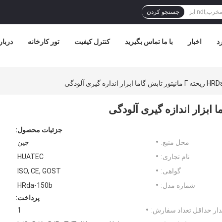
جستجو کردن
د
اخبار
با ما تماس بگیرید
کنترل کیفیت
تور کارخانه
دربار
 اندازه گیری آلودگی
جزئیات محصول:
محل منبع:
چین
نام تجاری:
HUATEC
گواهی:
ISO, CE, GOST
شماره مدل:
HRda-150b
پرداخت:
ار حداقل تعداد سفارش:
1