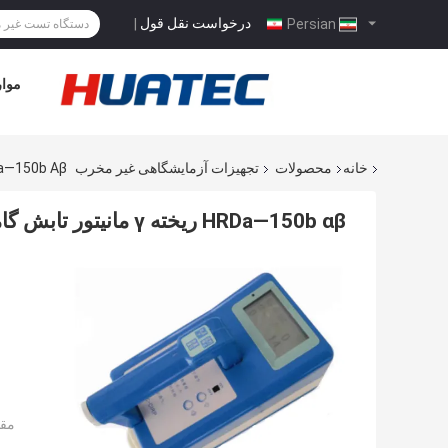
درخواست نقل قول
|
Persian
موار
خانه
محصولات
تجهیزات آزمایشگاهی غیر مخرب
HRDa—150b Αβ ریخته Γ مانیتور تابش گاما ابزار
HRDa—150b αβ ریخته γ مانیتور تابش گاما ابزار اندازه گیری آلودگی
مقد