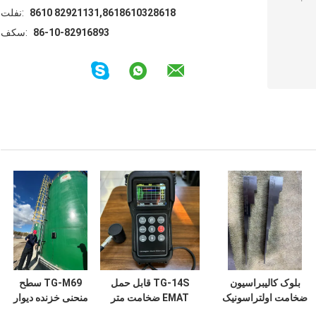
8610 82921131,8618610328618
تلفن:
86-10-82916893
فکس:
بلوک کالیبراسیون
TG-14S قابل حمل
TG-M69 سطح
ضخامت اولتراسونیک
EMAT ضخامت متر
منحنی خزنده دیوار
استاندارد 7 مرحله
1.5~240mm
صعود روبات اندازه