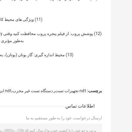
(11) ویژگی های محیط کار: درجه حرارت 0 ℃ ~ 45 ℃؛رطوبت نسبی: 30٪ تا 90٪ (در 30 درجه سانتیگراد).
به‌طور مؤثری مسدود کرد، و وقتی β اند
(13) محیط اندازه گیری: گاز بوتان (بوتان)، به طور مستقیم به اندازه مشخص شده مخزن گاز بوتان، نیازی به تورم مکرر ندارد.
,
برچسب:
ndt تجهیزات تست
دستگاه تست غیر مخرب,ndt ابزار بازرسی
اطلاعات تماس
ارسال درخواست خود را به طور مستقیم به ما