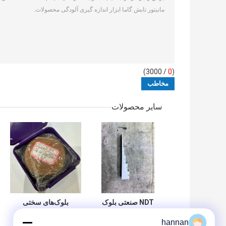
/ 3000)
0
(
سایر محصولات
NDT صنعتی بلوک
بلوک‌های سختی
کالیبراسیون ضخامت
برینل بلوک‌های مرجع
hannan
6 مرحله ای برای
استاندارد برای