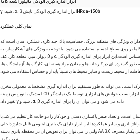
ابزار اندازه گیری آلودگی مانیتور اشعه گاما
-150b
HRda
ابزار اندازه گیری آلودگی تابش α، β، شید، γ
نمای کلی عملکرد
بزار اندازه گیری آلودگی تابش گاما α، β، نوع HRDa-150b دارای ویژگی های منطقه بزرگ، حساسیت بالا، چند کاره، عملکرد آسان است که
گیری سطح آلودگی تابش α، β و دوز تابش گاما بر روی سطح اجسام استفاده می شود. .با توجه به ویژگی های آشکارساز، به
اندازه گیری C-14 و پرتوهای گاما کم انرژی (فلورسانس) نیز حساس است.این ابزار برای اندازه گیری آلودگی α و β دیوار، میز، قطعه کار، کف
 گسترده ای در کارخانه ها و معادن مواد هسته ای، کارگاه ها، آزمایشگاه ها،
ظت از محیط زیست و سایر محیط های نسبتاً پایدار و حساس استفاده می شود.
 نازک است، می تواند به طور مستقیم برای اندازه گیری مشخصات معمولی مخزن
گاز در سیلندر ابزار استفاده شود، نیازی به باد کردن مخزن ابزار نیست.خوانش های ابزاری توسط یک نمایشگر LCD مشبک با نور پس زمینه
داده می شود و می توان آن را برای اندازه گیری α، β، شید و γ تغییر داد.
سان است، و تعداد صفر پاکسازی دستی و خودکار را دو حالت کار تنظیم می‌کند.با
تاژ باتری و سایر عملکردها.این ابزار دارای یک باتری لیتیومی قابل شارژ داخلی
است.هنگامی که باتری داخلی کافی نیست، دو باتری لیتیومی یکبار مصرف AA 3.6 ولتی را می توان برای تعویض آن در محفظه باتری دسته
نصب کرد.