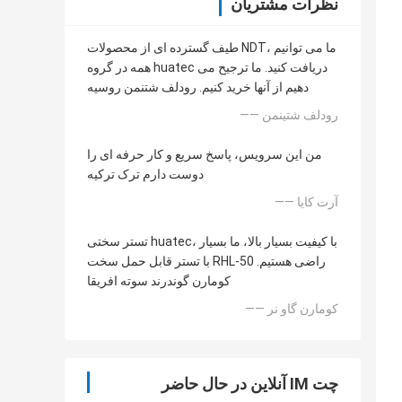
نظرات مشتریان
طیف گسترده ای از محصولات NDT، ما می توانیم
همه در گروه huatec دریافت کنید. ما ترجیح می
دهیم از آنها خرید کنیم. رودلف شتنمن روسیه
—— رودلف شتینمن
من این سرویس، پاسخ سریع و کار حرفه ای را
دوست دارم ترک ترکیه
—— آرت کایا
تستر سختی huatec، با کیفیت بسیار بالا، ما بسیار
با تستر قابل حمل سخت RHL-50 راضی هستیم.
کومارن گوندرند سوته افریقا
—— کومارن گاو نر
چت IM آنلاین در حال حاضر