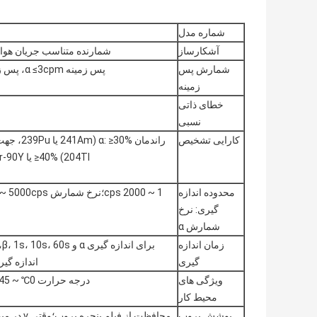
شماره مدل
آشکارساز
شمارنده متناسب جریان هوا، مساحت پنج
شمارش پس
پس زمینه α ≤3cpm، پس زمینه β حدود 480cpm (تابش محیطی γ < 0.2uGy/h).
زمینه
خطای ذاتی
نسبی
کارایی تشخیص
≥40% (204Tl یا 90Sr-90Y، جهت 2π، منبع 150cm2 10mm از سطح پنجره.
محدوده اندازه
گیری: نرخ
شمارش α
زمان اندازه
گیری
اندازه گیری γ: کوتاه ترین 1 ثانیه، کندترین 5 ثانیه،
ویژگی های
درجه حرارت 0℃ ~ 45℃؛رطوبت نسبی: 30٪ تا 90٪ (در 30 درجه سانتیگراد).
محیط کار
پوشش پروب