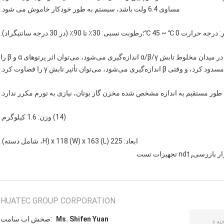
مساوی 6.4 ولت باشد، سیستم به طور خودکار خاموش می شود.
(12) پوشش پروب: از فیلم پنجره پروب محافظت کنید.وقتی γ در میدان مخلوط تابش α/β/γ اندازه‌گیری می‌شود، می‌توان اثر پرتوهای α و β را
ازه‌گیری می‌شود، می‌توان تأثیر تابش γ را قضاوت کرد.
(14) وزن: 1.6 کیلوگرم.
ابعاد: 225 (L) x 118 (W) x 163 (H، شامل دسته).
,
ndt تجهیزات تست
HUATEC GROUP CORPORATION
Ms. Shifen Yuan
تماس با شخص: