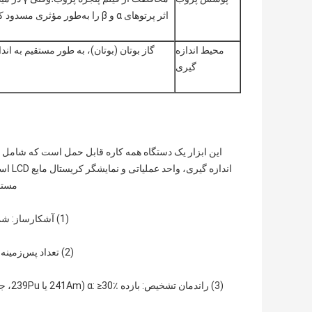
محیط اندازه
گاز بوتان (بوتان)، به طور مستقیم به ا
گیری
انداز
مستقی
(1) آشکارساز: شمارنده متناسب جریان-هوا، مساحت پنجره حساس 150cm2 (15.5cm×9.7cm).
(2) تعداد پس‌زمینه: پس‌زمینه α ≤3cpm، پس‌زمینه β حدود 480cpm (تابش محیطی γ <0.2uGy/h).