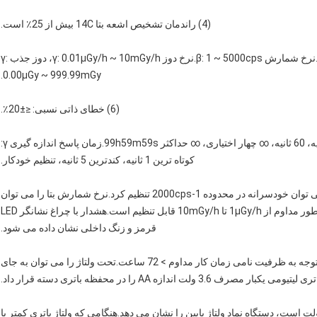
(4) راندمان تشخیص اشعه بتا 14C بیش از 25٪ است.
(5) محدوده اندازه گیری: نرخ شمارش α: 1 ~ 2000cps.نرخ شمارش β: 1 ~ 5000cps.نرخ دوز γ: 0.01μGy/h ~ 10mGy/h، دوز جذب γ:
0.00μGy ~ 999.99mGy.
(6) خطای ذاتی نسبی: ≤±20٪.
(7) زمان اندازه گیری: برای اندازه گیری α و β، 1 ثانیه، 10 ثانیه، 60 ثانیه، ∞ چهار اختیاری، ∞ حداکثر 99h59m59s.زمان پاسخ اندازه گیری γ:
کوتاه ترین 1 ثانیه، کندترین 5 ثانیه، تنظیم خودکار.
(8) تنظیم مقدار هشدار اندازه گیری: نرخ شمارش α را می توان خودسرانه در محدوده 1-2000cps تنظیم کرد.نرخ شمارش بتا را می توان
خودسرانه در محدوده 5-4000 cps تنظیم کرد.نرخ دوز γ به طور مداوم از 1μGy/h تا 10mGy/h قابل تنظیم است.هشدار با چراغ نشانگر LED
قرمز و زنگ داخلی نشان داده می شود.
(9) منبع تغذیه: باتری لیتیومی قابل شارژ 7.4 ولت داخلی، با توجه به ظرفیت نامی زمان کار مداوم > 72 ساعت.تحت ولتاژ را می توان به جای
ی یکبار مصرف 3.6 ولت اندازه AA را در محفظه باتری دسته قرار داد.
) هشدار کمبود ولتاژ باتری: هنگامی که ولتاژ باتری ≤6.6 ولت است، دستگاه نماد ولتاژ پایین را نشان می دهد.هنگامی که ولتاژ باتری کمتر یا