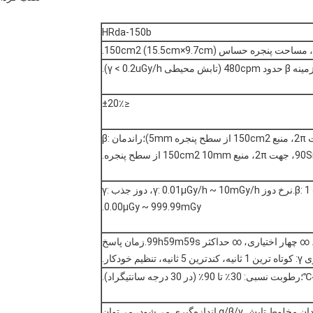
HRda-150b
ره حساس 150cm2 (15.5cm×9.7cm).
≤±20٪
راندمان α: ≥30% (241Am یا 239Pu، جهت 2π، منبع 150cm2 از سطح پنجره 5mm)؛راندمان β:
1 ~ 2000 cps؛نرخ شمارش β: 1 ~ 5000cps.نرخ دوز γ: 0.01μGy/h ~ 10mGy/h، دوز جذب γ:
0.00μGy ~ 999.99mGy.
برای اندازه گیری α و β، 1s، 10s، 60s، ∞ چهار اختیاری، ∞ حداکثر 99h59m59s.زمان پاسخ
 تنظیم خودکار.
محافظت از فیلم پنجره پروب؛وقتی γ در میدان مخلوط تابش α/β/γ اندازه‌گیری می‌شود، می‌توان